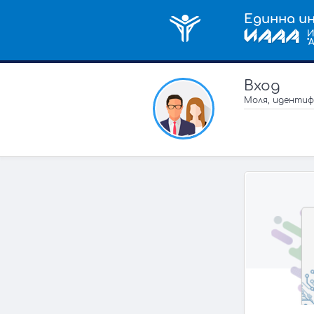
Единна и
И
"
Вход
Моля, идентиф