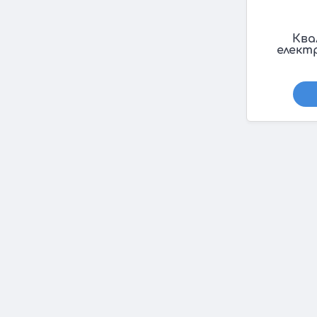
Ква
елект