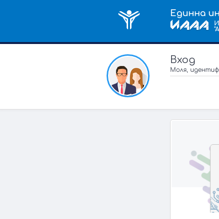
Единна и
И
"
Вход
Моля, идентиф