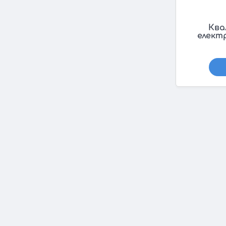
Ква
елект