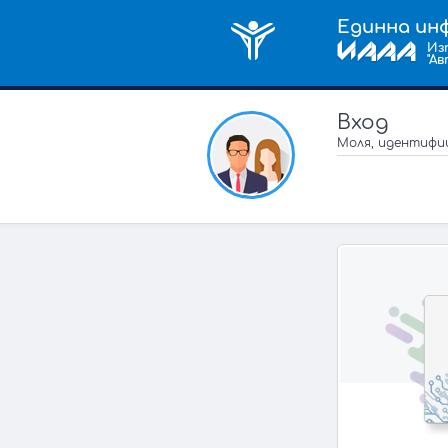
Единна ин
Из
"А
Вход
Моля, идентифи