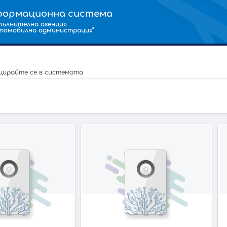
формационна система
пълнителна агенция
втомобилна aдминистрация"
цирайте се в системата