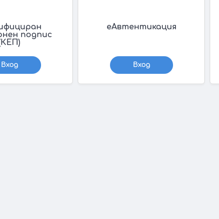
ифициран
еАвтентикация
онен подпис
(КЕП)
Вход
Вход