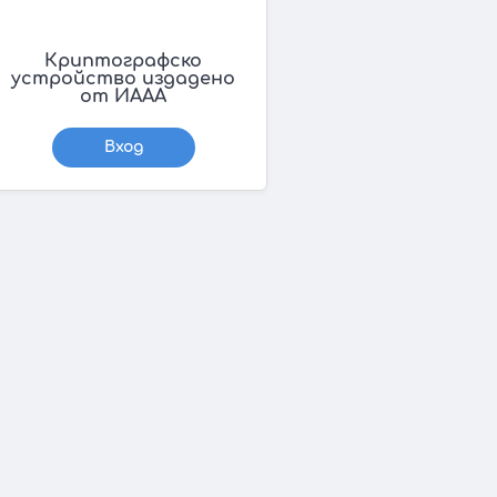
Криптографско
устройство издадено
от ИААА
Вход