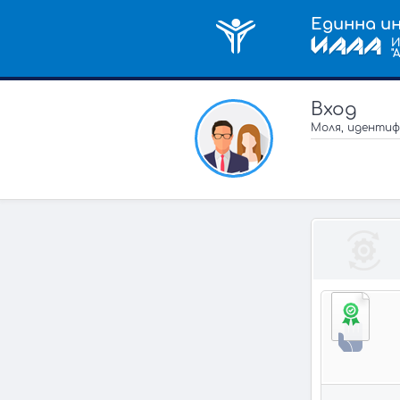
Единна и
И
"
Вход
Моля, идентиф